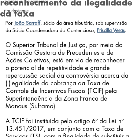
reconhecimento da ilegalidade
Eventos e Treinamentos
Em destaque
da taxa
Por 
João Sarraff
, sócio da área tributária, sob supervisão 
da Sócia Coordenadora do Contencioso, 
Priscilla Veras
.
O Superior Tribunal de Justiça, por meio da 
Comissão Gestora de Precedentes e de 
Ações Coletivas, está em via de reconhecer 
o potencial de repetitividade e grande 
repercussão social da controvérsia acerca da 
(i)legalidade da cobrança da Taxa de 
Controle de Incentivos Fiscais (TCIF) pela 
Superintendência da Zona Franca de 
Manaus (Suframa).
A TCIF foi instituída pelo artigo 6º da Lei nº 
13.451/2017, em conjunto com a Taxa de 
Serviços (TS), com a finalidade de substituir a 