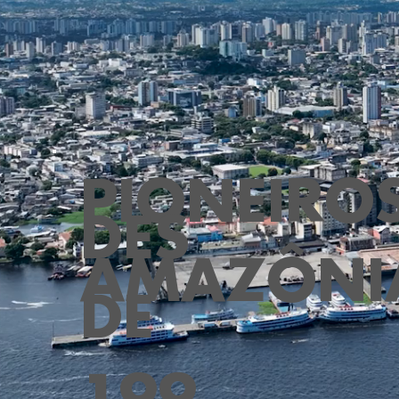
PIONEIRO
DES
AMAZÔNI
DE
199