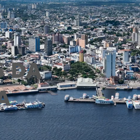
S DA
A