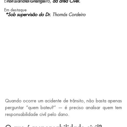
 Por Liandra Grangeiro, 
da área Cível.
Eventos e Treinamentos
Em destaque
*Sob supervisão do Dr.
 Thomás Cordeiro
Quando ocorre um acidente de trânsito, não basta apenas 
perguntar “quem bateu?” — é preciso analisar quem tem 
responsabilidade civil pelo dano.