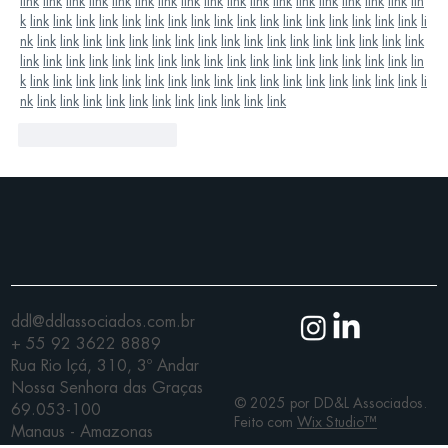
link
link
link
link
link
link
link
link
link
link
link
link
link
link
link
link
link
lin
k
link
link
link
link
link
link
link
link
link
link
link
link
link
link
link
link
link
li
nk
link
link
link
link
link
link
link
link
link
link
link
link
link
link
link
link
link
link
link
link
link
link
link
link
link
link
link
link
link
link
link
link
link
link
lin
k
link
link
link
link
link
link
link
link
link
link
link
link
link
link
link
link
link
li
nk
link
link
link
link
link
link
link
link
link
link
link
Curtir
Responder
ddl@ddlassociados.com.br
+ 55 92 3622 8889
Rua Rio Içá, 310, 3º Andar
Nossa Senhora das Graças
© 2025 por DD&L Associados.
69.053-100
Feito com
Wix Studio™
Manaus - Amazonas