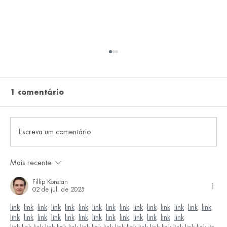
1 comentário
Escreva um comentário
Mais recente
Brasil atinge o marco de mais de
150 Indicações Geográficas
Fillip Konstan
02 de jul. de 2025
registradas perante o INPI!
link
link
link
link
link
link
link
link
link
link
link
link
link
link
link
link
link
link
link
link
link
link
link
link
link
link
link
link