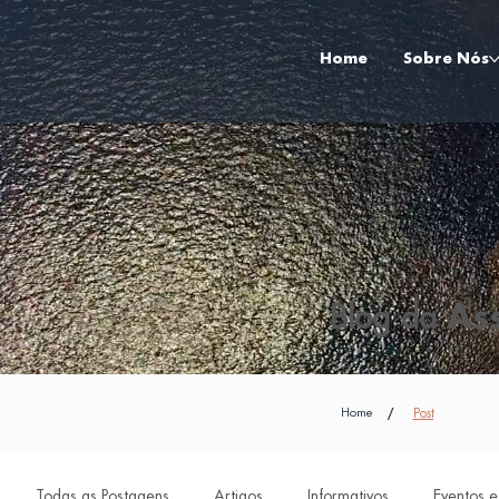
Home
Sobre Nós
Blog da
As
/
Post
Home
Todas as Postagens
Artigos
Informativos
Eventos e