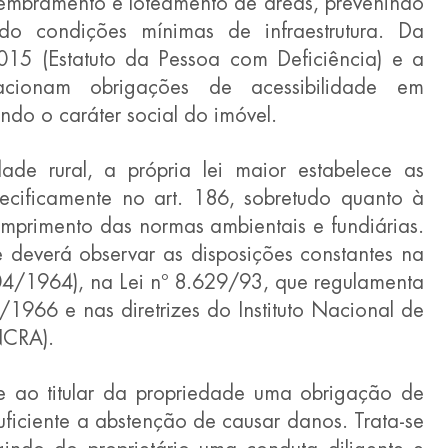
embramento e loteamento de áreas, prevenindo 
do condições mínimas de infraestrutura. Da 
5 (Estatuto da Pessoa com Deficiência) e a 
ionam obrigações de acessibilidade em 
ando o caráter social do imóvel.
ade rural, a própria lei maior estabelece as 
ecificamente no art. 186, sobretudo quanto à 
primento das normas ambientais e fundiárias. 
 deverá observar as disposições constantes na 
504/1964), na Lei nº 8.629/93, que regulamenta 
1966 e nas diretrizes do Instituto Nacional de 
NCRA).
e ao titular da propriedade uma obrigação de 
uficiente a abstenção de causar danos. Trata-se 