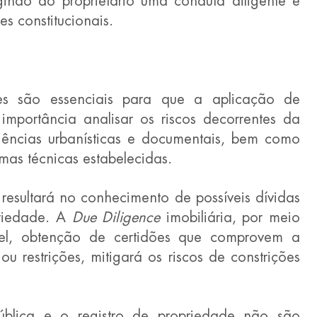
gindo do proprietário uma conduta diligente e 
es constitucionais.
es são essenciais para que a aplicação de 
mportância analisar os riscos decorrentes da 
gências urbanísticas e documentais, bem como 
mas técnicas estabelecidas.
resultará no conhecimento de possíveis dívidas 
riedade. A 
Due Diligence 
imobiliária, por meio 
el, obtenção de certidões que comprovem a 
ou restrições, mitigará os riscos de constrições 
ública e o registro de propriedade não são 