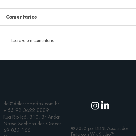
Comentários
Escreva um comentário
Brasil atinge o marco de mais de
150 Indicações Geográficas
registradas perante o INPI!
ddl@ddlassociados.com.br
+ 55 92 3622 8889
Rua Rio Içá, 310, 3º Andar
Nossa Senhora das Graças
© 2025 por DD&L Associados.
69.053-100
Feito com
Wix Studio™