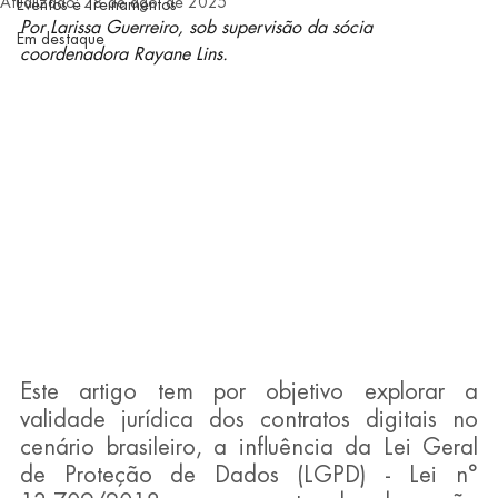
Atualizado:
28 de ago. de 2025
Eventos e Treinamentos
Por Larissa Guerreiro, sob supervisão da sócia 
Em destaque
coordenadora Rayane Lins.
Este artigo tem por objetivo explorar a 
validade jurídica dos contratos digitais no 
cenário brasileiro, a influência da Lei Geral 
de Proteção de Dados (LGPD) - Lei n° 